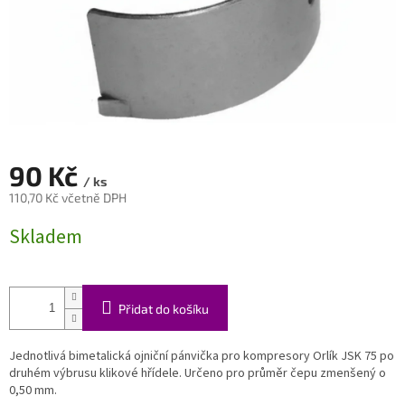
90 Kč
/ ks
110,70 Kč včetně DPH
Měrná
Skladem
cena:
Přidat do košíku
Jednotlivá bimetalická ojniční pánvička pro kompresory Orlík JSK 75 po
druhém výbrusu klikové hřídele. Určeno pro průměr čepu zmenšený o
0,50 mm.