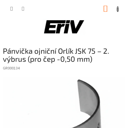
Přejít
NÁKUP
na
obsah
KOŠÍK
Pánvička ojniční Orlík JSK 75 – 2.
výbrus (pro čep -0,50 mm)
GR000134