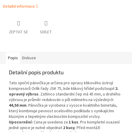
Detailní informace
ZEPTAT SE
SDÍLET
Popis
Diskuze
Detailní popis produktu
Tato ojniční pánvička je určena pro opravy klikového ústrojí
kompresorů Orlík řady JSK 75, kde klikový hřídel podstoupil
2.
opravný výbrus
. Zatímco standardní čep má 45 mm, u druhého
výbrusu je průměr redukován o půl milimetru na výsledných
44,50 mm
. Pánvička je vyrobena z vysoce kvalitního bimetalu,
který kombinuje pevnost ocelového podkladu s vynikajícími
kluznými a tepelnými vlastnostmi kompozitní vrstvy.
Upozornění:
Cena je uvedena za
1 kus
. Pro kompletní osazení
jedné ojnice je nutné objednat
2 kusy
. Před montáží