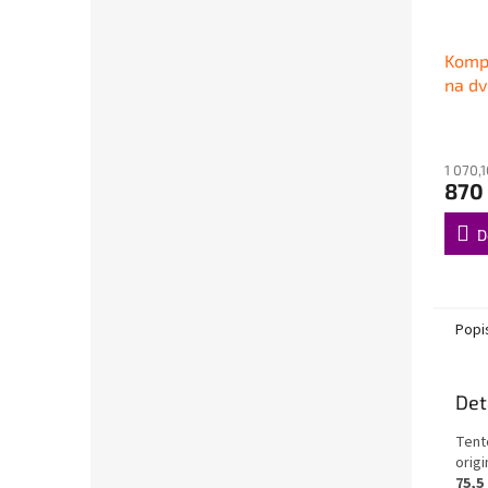
Kompl
na dv
75
1 070,
870
D
Popi
Det
Tent
orig
75,5