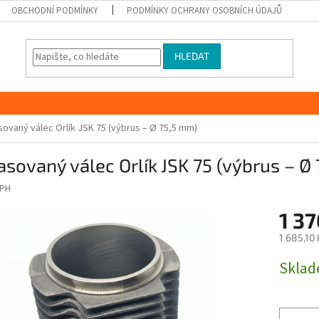
OBCHODNÍ PODMÍNKY
PODMÍNKY OCHRANY OSOBNÍCH ÚDAJŮ
HLEDAT
ovaný válec Orlík JSK 75 (výbrus – Ø 75,5 mm)
sovaný válec Orlík JSK 75 (výbrus – Ø
PH
1 3
1 685,10
Měrná
Skla
cena: