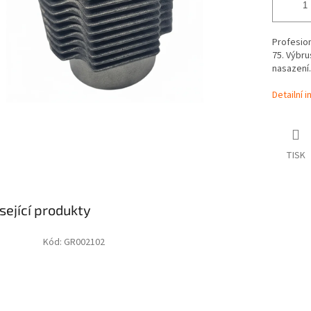
Profesion
75. Výbr
nasazení.
Detailní 
TISK
sející produkty
Kód:
GR002102