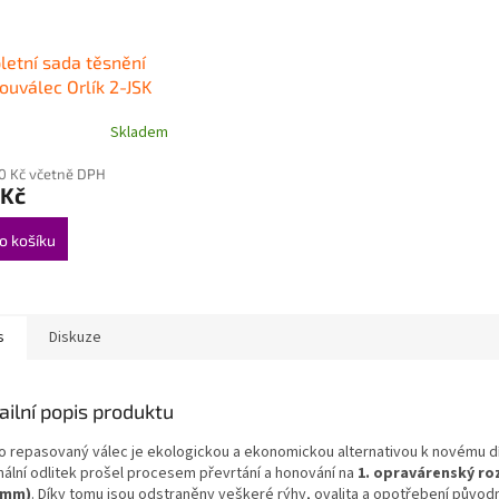
etní sada těsnění
ouválec Orlík 2-JSK
Skladem
10 Kč včetně DPH
 Kč
o košíku
s
Diskuze
ailní popis produktu
o repasovaný válec je ekologickou a ekonomickou alternativou k novému dí
inální odlitek prošel procesem převrtání a honování na
1. opravárenský ro
 mm)
. Díky tomu jsou odstraněny veškeré rýhy, ovalita a opotřebení původ