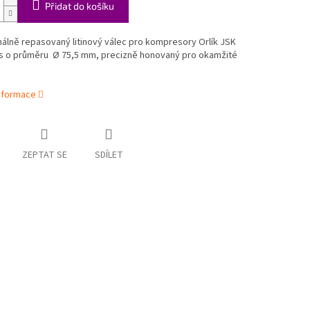
Přidat do košíku
álně repasovaný litinový válec pro kompresory Orlík JSK
us o průměru Ø 75,5 mm, precizně honovaný pro okamžité
informace
ZEPTAT SE
SDÍLET