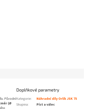
Doplňkové parametry
lu. Původní
Kategorie
:
Náhradní díly Orlík JSK 75
změr (Ø
Skupina
:
Píst a válec
ního