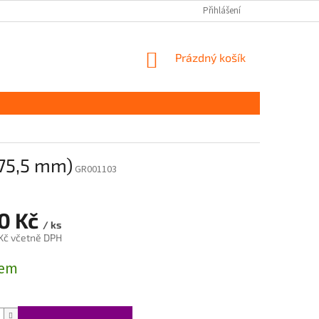
Přihlášení
NÁKUPNÍ
Prázdný košík
KOŠÍK
 75,5 mm)
GR001103
70 Kč
/ ks
 Kč včetně DPH
dem