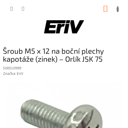
Přejít
NÁKUP
na
obsah
KOŠÍK
Šroub M5 x 12 na boční plechy
kapotáže (zinek) – Orlík JSK 75
S00510999
Značka:
EriV