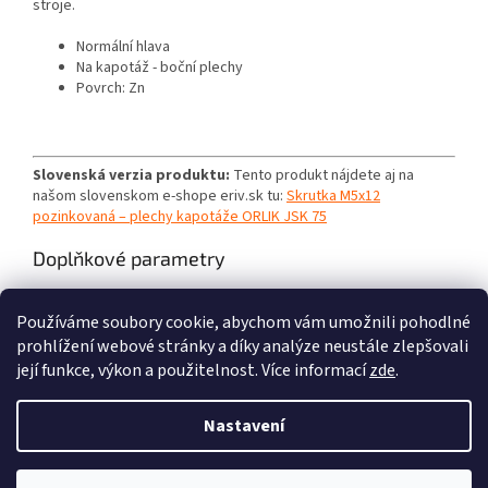
stroje.
Normální hlava
Na kapotáž - boční plechy
Povrch: Zn
Slovenská verzia produktu:
Tento produkt nájdete aj na
našom slovenskom e-shope eriv.sk tu:
Skrutka M5x12
pozinkovaná – plechy kapotáže ORLIK JSK 75
Doplňkové parametry
Kategorie
:
Náhradní díly Orlík JSK 75
Používáme soubory cookie, abychom vám umožnili pohodlné
Skupina
:
Kapotáž, Šrouby, matice
prohlížení webové stránky a díky analýze neustále zlepšovali
její funkce, výkon a použitelnost. Více informací
zde
.
Z
á
Nastavení
Vytvořil Shoptet
p
a
t