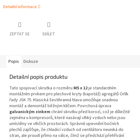
Detailní informace
ZEPTAT SE
SDÍLET
Popis
Diskuze
Detailní popis produktu
Tato spojovací skrutka o rozměru
M5 x 12
je standardním
montážním prvkem pro plechové kryty (kapotáž) agregátů Orlík
řady JSK 75. Klasická šestihranná hlava umožňuje snadnou
montáž a demontáž běžným klíčem. Povrchová úprava
galvanickým zinkem
chrání skrutku před korozí, což je důležité
zejména u kompresorů, které nasávají vlhký vzduch nebo jsou
umístěny ve vlhčích prostorách. Správné upevnění bočních
plechů zajišťuje, že chladicí vzduch od ventilátoru neuniká do
stran, ale proudí přímo na válce, čímž se předchází přehřívání