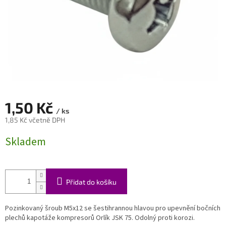
1,50 Kč
/ ks
1,85 Kč včetně DPH
Měrná
Skladem
cena:
Přidat do košíku
Pozinkovaný šroub M5x12 se šestihrannou hlavou pro upevnění bočních
plechů kapotáže kompresorů Orlík JSK 75. Odolný proti korozi.