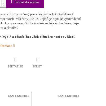
Přidat do košíku
kovový difuzor určený pro efektivní odvětrání klikové
mpresorů Orlík řady JSK 75. Zajišťuje plynulé vyrovnávání
loku kompresoru, čímž zásadně snižuje riziko úniku oleje
ra a těsnění.
í výplň a těsnící kroužek difuzéru není součástí.
informace
ZEPTAT SE
SDÍLET
Kód:
GR003015
Kód:
GR003013