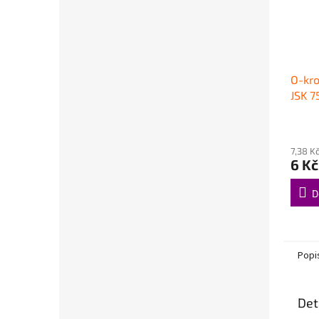
O-kro
JSK 7
7,38 K
6 Kč
D
Popi
Det