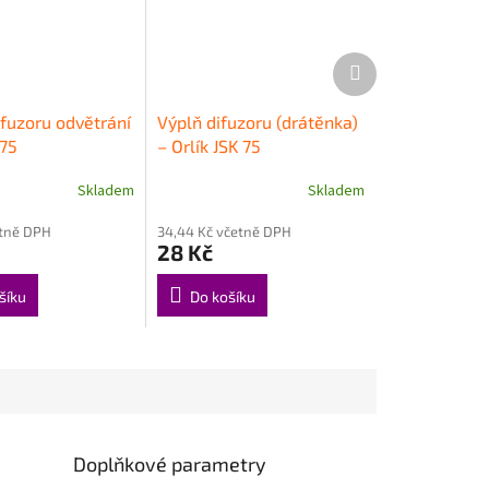
Další
produkt
ifuzoru odvětrání
Výplň difuzoru (drátěnka)
 75
– Orlík JSK 75
Skladem
Skladem
etně DPH
34,44 Kč včetně DPH
28 Kč
šíku
Do košíku
Doplňkové parametry