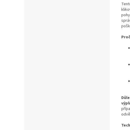
Tent
kliko
pohy
sprá
pošk
Proč
Důle
výpl
příp
odvě
Tech