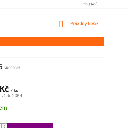
Přihlášení
NÁKUPNÍ
Prázdný košík
KOŠÍK
5
GR002085
 Kč
/ ks
č včetně DPH
dem