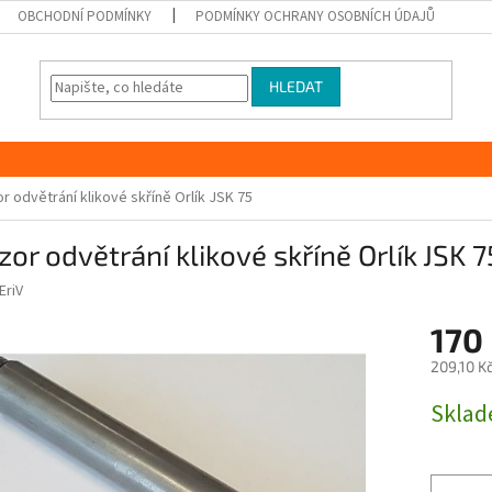
OBCHODNÍ PODMÍNKY
PODMÍNKY OCHRANY OSOBNÍCH ÚDAJŮ
HLEDAT
or odvětrání klikové skříně Orlík JSK 75
zor odvětrání klikové skříně Orlík JSK 7
EriV
170
209,10 K
Měrná
Skla
cena: