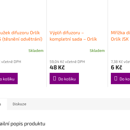
užek difuzoru Orlík
Výplň difuzoru –
Mřížka d
5 (těsnění odvětrání)
kompletní sada – Orlík
Orlík JSK
JSK 75
Skladem
Skladem
č včetně DPH
59,04 Kč včetně DPH
7,38 Kč vč
48 Kč
6 Kč
o košíku
Do košíku
Do ko
s
Diskuze
ailní popis produktu