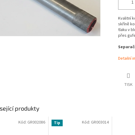
Kvalitní 
skříně ko
tlaku v b
přes gufe
Separačn
Detailní 
TISK
sející produkty
Kód:
GR002086
Kód:
GR003014
Tip