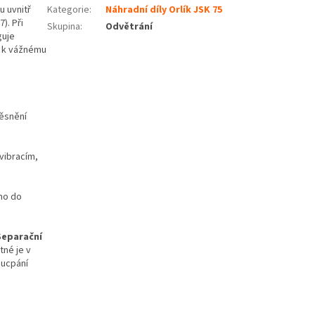
u uvnitř
Kategorie
:
Náhradní díly Orlík JSK 75
). Při
Skupina
:
Odvětrání
guje
t k vážnému
těsnění
vibracím,
mo do
Separační
tné je v
 ucpání