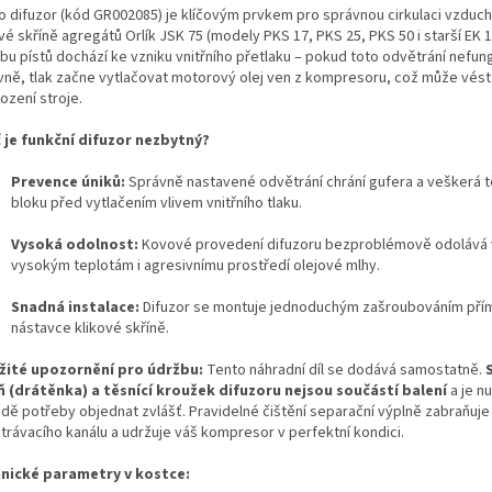
o difuzor (kód GR002085) je klíčovým prvkem pro správnou cirkulaci vzduch
vé skříně agregátů Orlík JSK 75 (modely PKS 17, PKS 25, PKS 50 i starší EK 17
bu pístů dochází ke vzniku vnitřního přetlaku – pokud toto odvětrání nefun
vně, tlak začne vytlačovat motorový olej ven z kompresoru, což může vés
ození stroje.
 je funkční difuzor nezbytný?
Prevence úniků:
Správně nastavené odvětrání chrání gufera a veškerá 
bloku před vytlačením vlivem vnitřního tlaku.
Vysoká odolnost:
Kovové provedení difuzoru bezproblémově odolává 
vysokým teplotám i agresivnímu prostředí olejové mlhy.
Snadná instalace:
Difuzor se montuje jednoduchým zašroubováním pří
nástavce klikové skříně.
žité upozornění pro údržbu:
Tento náhradní díl se dodává samostatně.
ň (drátěnka) a těsnící kroužek difuzoru nejsou součástí balení
a je nu
adě potřeby objednat zvlášť. Pravidelné čištění separační výplně zabraňuje
trávacího kanálu a udržuje váš kompresor v perfektní kondici.
nické parametry v kostce: