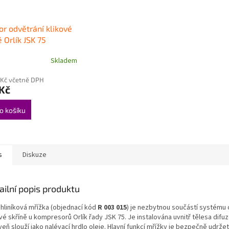
or odvětrání klikové
ě Orlík JSK 75
Skladem
 Kč včetně DPH
Kč
o košíku
s
Diskuze
ailní popis produktu
 hliníková mřížka (objednací kód
R 003 015
) je nezbytnou součástí systému 
vé skříně u kompresorů Orlík řady JSK 75. Je instalována uvnitř tělesa difuz
eň slouží jako nalévací hrdlo oleje. Hlavní funkcí mřížky je bezpečně udržet 