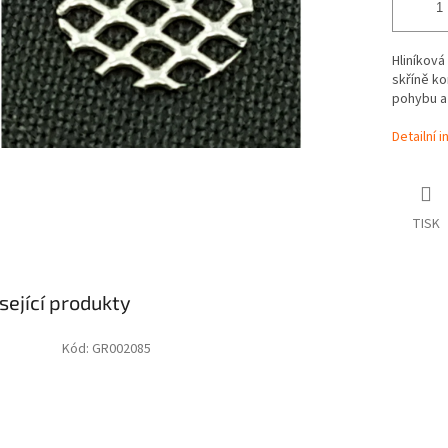
Hliníková
skříně ko
pohybu a 
Detailní 
TISK
sející produkty
Kód:
GR002085