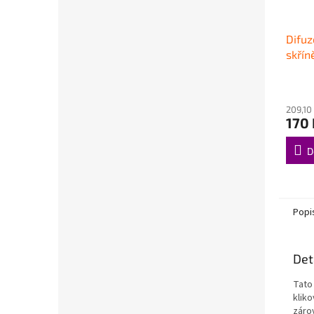
Difuz
skřín
209,10
170 
D
Popi
Det
Tato
kliko
zárov