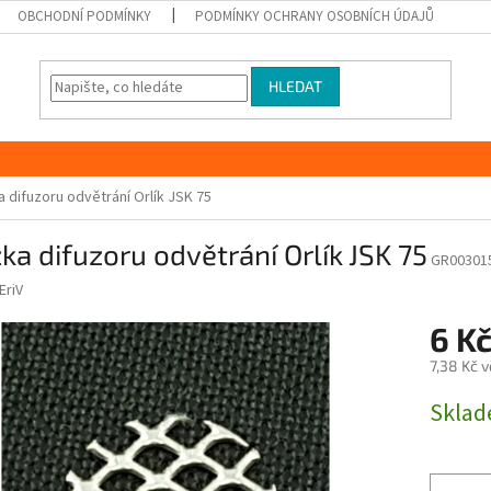
OBCHODNÍ PODMÍNKY
PODMÍNKY OCHRANY OSOBNÍCH ÚDAJŮ
HLEDAT
a difuzoru odvětrání Orlík JSK 75
ka difuzoru odvětrání Orlík JSK 75
GR00301
EriV
6 K
7,38 Kč 
Měrná
Skla
cena: