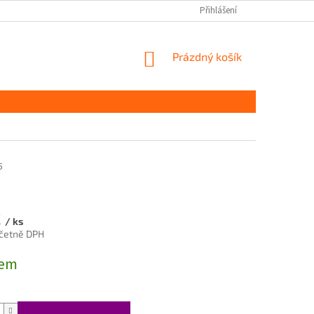
Přihlášení
NÁKUPNÍ
Prázdný košík
KOŠÍK
5
č
/ ks
včetně DPH
dem