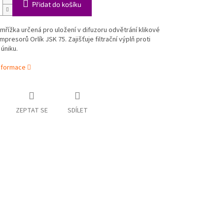
Přidat do košíku
 mřížka určená pro uložení v difuzoru odvětrání klikové
mpresorů Orlík JSK 75. Zajišťuje filtrační výplň proti
úniku.
informace
ZEPTAT SE
SDÍLET